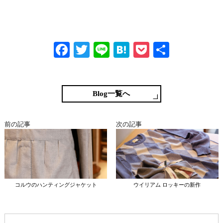
Fa
T
Li
H
P
共
ce
wi
ne
at
oc
有
bo
tte
en
ke
ok
r
a
t
Blog一覧へ
前の記事
次の記事
コルウのハンティングジャケット
ウイリアム ロッキーの新作