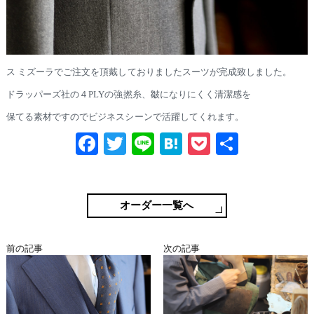
ス ミズーラでご注文を頂戴しておりましたスーツが完成致しました。
ドラッパーズ社の４PLYの強撚糸、皺になりにくく清潔感を
保てる素材ですのでビジネスシーンで活躍してくれます。
Fa
T
Li
H
P
共
ce
wi
ne
at
oc
有
bo
tte
en
ke
ok
r
a
t
オーダー一覧へ
前の記事
次の記事