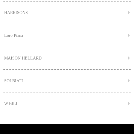
HARRISONS
Loro Piana
MAISON HELLARD
SOLBIATI
W.BILL